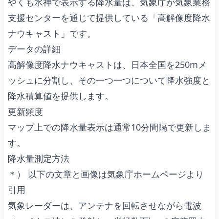
やくも水神で表示する降水量は、
気象庁
が
気象業務
支援センター
を通じて提供している
「高解像度降水
ナウキャスト」
です。
データの詳細
高解像度降水ナウキャストは、日本全国を250mメ
ッシュに分割し、その一つ一つについて降水強度と
降水積算値を提供します。
更新頻度
マップ上での降水量表示は通常10分間隔で更新しま
す。
降水量測定方法
＊） 以下の文章と画像は気象庁ホームページより
引用
気象レーダーは、アンテナを回転させながら電波