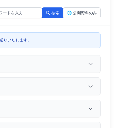
検索
🌐
公開資料のみ
お送りいたします。
図 （自立型）（DWG）
GF22外観図（DWG）
GF17外観図（D
22外観図（DXF）
GF17外観図（DXF）
G119/219外観図（DX
F22 外観図（PDF）
GF17 外観図（PDF）
G119 / G219 外観図
外観図（DWG）
R109外観図（DWG）
R054 外観図（DWG）
DXF）
R109外観図（DXF）
R054 外観図（DXF）
図（PDF）
R109 外観図（PDF）
R054 外観図（PDF）