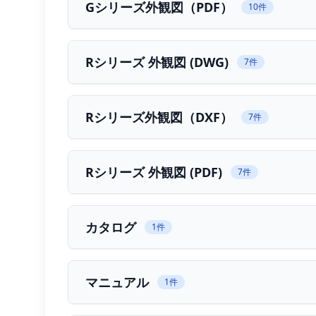
Gシリーズ外観図（PDF）
happy gate門番総合カタログ
10件
マニュアル
メロディブザー操作方法
接続・配線図
Rシリーズ 外観図 (DWG)
7件
SVコントローラーの接続・配線図
KVA・KVBコン
点検マニュアル
Rシリーズ点検マニュアル
Gシリーズ点検マニュアル
Rシリーズ外観図（DXF）
7件
Rシリーズ 外観図 (PDF)
7件
カタログ
1件
マニュアル
1件