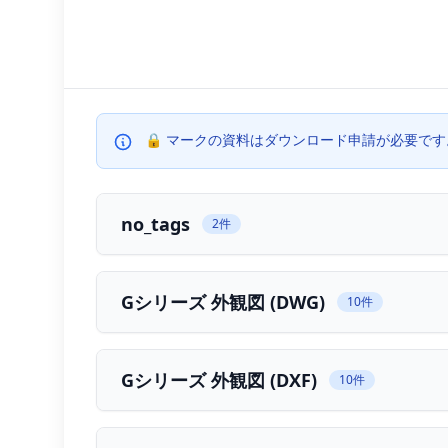
no_tags
R型 樹脂シャフト交換方法
KV型 樹脂シャフト交
🔒 マークの資料はダウンロード申請が必要で
Gシリーズ 外観図 (DWG)
G114外観図（DWG）
G11F外観図 （冷蔵冷凍庫仕
Gシリーズ 外観図 (DXF)
G11F外観図 （冷蔵冷凍庫仕様）（DXF）
G14S外
no_tags
2件
Gシリーズ外観図（PDF）
G11F外観図 （冷蔵冷凍庫仕様）（PDF）
G14S外
Rシリーズ 外観図 (DWG)
Gシリーズ 外観図 (DWG)
10件
R10F外観図 (冷蔵冷凍庫仕様)（DWG）
RF50外観図
Rシリーズ外観図（DXF）
R10F外観図 (冷蔵冷凍庫仕様)（DXF）
RF50外観図（
Gシリーズ 外観図 (DXF)
10件
Rシリーズ 外観図 (PDF)
R10F外観図 (冷蔵冷凍庫仕様)（PDF）
RF50 外観図（
カタログ