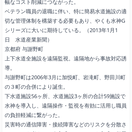
幅なコスト削減につながった。
ベテラン職員の退職に伴い、特に簡易水道施設の適
切な管理体制を構築する必要もあり、やくも水神G
シリーズに大いに期待している。（2013年1月1
日 水道産業新聞）
京都府 与謝野町
上下水道全施設を遠隔監視。遠隔地から事故対応誘
導。
与謝野町は2006年3月に加悦町、岩滝町、野田川町
の３町の合併により誕生。
下水道施設56ヶ所、水道施設3ヶ所の合計59施設で
水神を導入し、遠隔操作・監視を有効に活用し職員
の負担軽減に繋がった。
災害時の通信障害・接続障害などのリスクを分散さ