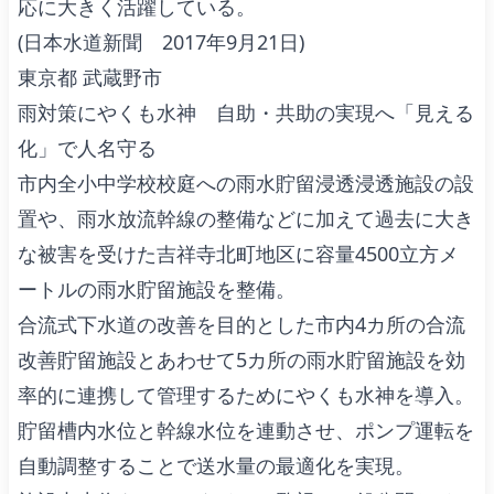
応に大きく活躍している。
(日本水道新聞 2017年9月21日)
東京都 武蔵野市
雨対策にやくも水神 自助・共助の実現へ「見える
化」で人名守る
市内全小中学校校庭への雨水貯留浸透浸透施設の設
置や、雨水放流幹線の整備などに加えて過去に大き
な被害を受けた吉祥寺北町地区に容量4500立方メ
ートルの雨水貯留施設を整備。
合流式下水道の改善を目的とした市内4カ所の合流
改善貯留施設とあわせて5カ所の雨水貯留施設を効
率的に連携して管理するためにやくも水神を導入。
貯留槽内水位と幹線水位を連動させ、ポンプ運転を
自動調整することで送水量の最適化を実現。