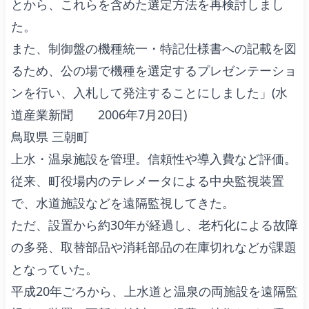
とから、これらを含めた選定方法を再検討しまし
た。
また、制御盤の機種統一・特記仕様書への記載を図
るため、公の場で機種を選定するプレゼンテーショ
ンを行い、入札して発注することにしました」(水
道産業新聞 2006年7月20日)
鳥取県 三朝町
上水・温泉施設を管理。信頼性や導入費など評価。
従来、町役場内のテレメータによる中央監視装置
で、水道施設などを遠隔監視してきた。
ただ、設置から約30年が経過し、老朽化による故障
の多発、取替部品や消耗部品の在庫切れなどが課題
となっていた。
平成20年ごろから、上水道と温泉の両施設を遠隔監