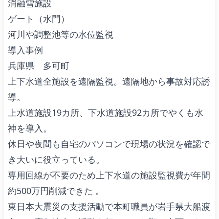
消融雪施設
ゲート（水門）
河川や調整池等の水位監視
導入事例
兵庫県 多可町
上下水道全施設を遠隔監視。遠隔地から事故対応誘
導。
上水道施設19カ所、下水道施設92カ所でやくも水
神を導入。
休日や夜間も自宅のパソコンで現場の状況を確認で
き大いに役立っている。
専用回線が不要のため上下水道の施設監視費が年間
約500万円削減できた 。
東日本大震災の支援活動で本町職員が岩手県大船渡