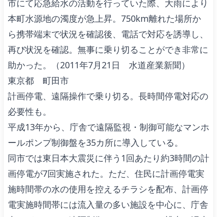
市にて応急給水の活動を行っていた際、大雨により
本町水源地の濁度が急上昇。750km離れた場所か
ら携帯端末で状況を確認後、電話で対応を誘導し、
再び状況を確認。無事に乗り切ることができ非常に
助かった。（2011年7月21日 水道産業新聞）
東京都 町田市
計画停電、遠隔操作で乗り切る。長時間停電対応の
必要性も。
平成13年から、庁舎で遠隔監視・制御可能なマンホ
ールポンプ制御盤を35カ所に導入している。
同市では東日本大震災に伴う1回あたり約3時間の計
画停電が7回実施された。ただ、住民に計画停電実
施時間帯の水の使用を控えるチラシを配布、計画停
電実施時間帯には流入量の多い施設を中心に、庁舎